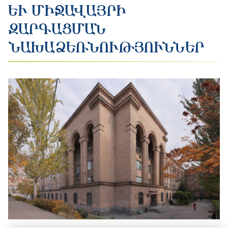
ԵՒ ՄԻՋԱՎԱՅՐԻ Զ
ԱՐԳԱՑՄԱՆ Ն
ԱԽԱՁԵՌՆՈՒԹՅՈՒՆՆԵՐ