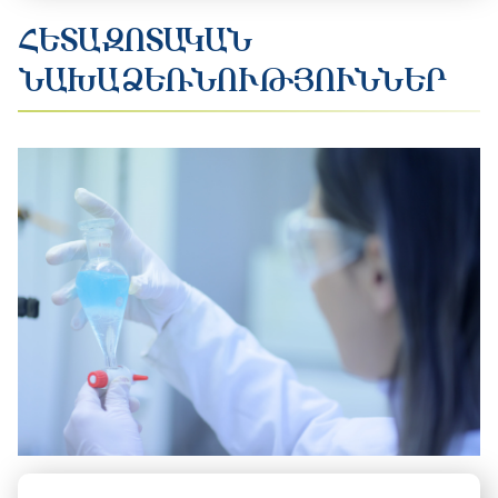
ՀԵՏԱԶՈՏԱԿԱՆ
ՆԱԽԱՁԵՌՆՈՒԹՅՈՒՆՆԵՐ