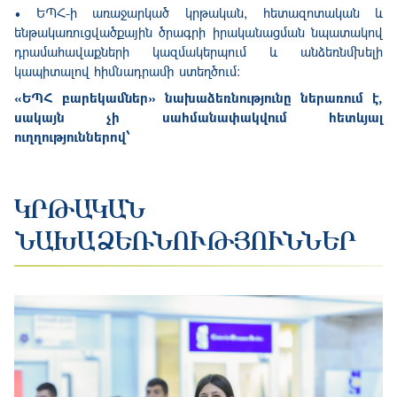
• ԵՊՀ-ի առաջարկած կրթական, հետազոտական ​​և
ենթակառուցվածքային ծրագրի իրականացման նպատակով
դրամահավաքների կազմակերպում և անձեռնմխելի
կապիտալով հիմնադրամի ստեղծում։
«ԵՊՀ բարեկամներ» նախաձեռնությունը ներառում է,
սակայն չի սահմանափակվում հետևյալ
ուղղություններով՝
ԿՐԹԱԿԱՆ
ՆԱԽԱՁԵՌՆՈՒԹՅՈՒՆՆԵՐ